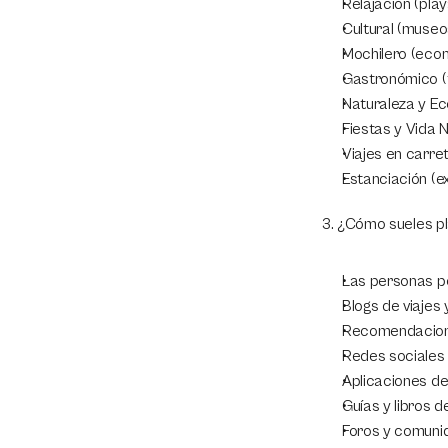
Relajación (play
Cultural (museos
Mochilero (econ
Gastronómico (t
Naturaleza y Eco
Fiestas y Vida N
Viajes en carre
Estanciación (e
3. ¿Cómo sueles pla
Las personas po
Blogs de viajes 
Recomendacione
Redes sociales 
Aplicaciones de
Guías y libros d
Foros y comunid