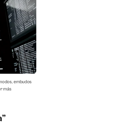
ómodos, embudos 
er más 
a”