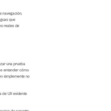
e navegación, 
guas que 
es reales de 
zar una prueba 
 de entender cómo 
ón simplemente no 
a de UX evidente 