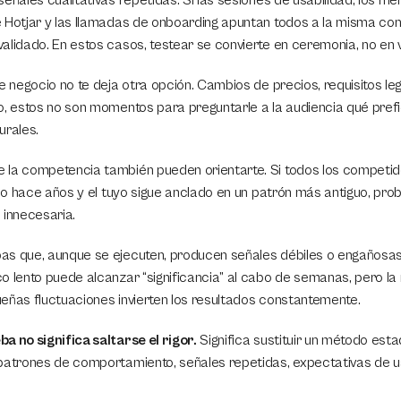
eñales cualitativas repetidas. Si las sesiones de usabilidad, los me
 Hotjar y las llamadas de onboarding apuntan todos a la misma confu
alidado. En estos casos, testear se convierte en ceremonia, no en v
e negocio no te deja otra opción. Cambios de precios, requisitos leg
o, estos no son momentos para preguntarle a la audiencia qué prefi
urales.
la competencia también pueden orientarte. Si todos los competido
lujo hace años y el tuyo sigue anclado en un patrón más antiguo, pr
 innecesaria.
as que, aunque se ejecuten, producen señales débiles o engañosas
o lento puede alcanzar “significancia” al cabo de semanas, pero la
eñas fluctuaciones invierten los resultados constantemente.
a no significa saltarse el rigor.
 Significa sustituir un método estad
patrones de comportamiento, señales repetidas, expectativas de usu