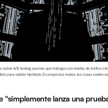
s sobre A/B testing asumen que trabajas con niveles de tráfico c
listo para validar hipótesis. En proyectos reales, las cosas suelen s
de “simplemente lanza una prueb