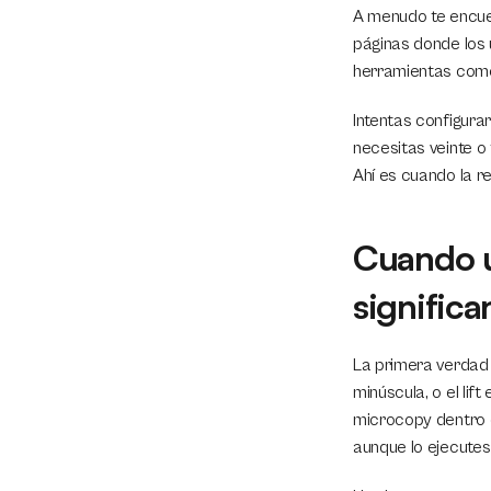
A menudo te encuen
páginas donde los 
herramientas como
Intentas configura
necesitas veinte o 
Ahí es cuando la r
Cuando u
significa
La primera verdad 
minúscula, o el lif
microcopy dentro de
aunque lo ejecute