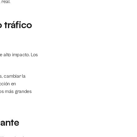
real.
 tráfico
alto impacto. Los 
, cambiar la 
cción en 
os más grandes 
iante