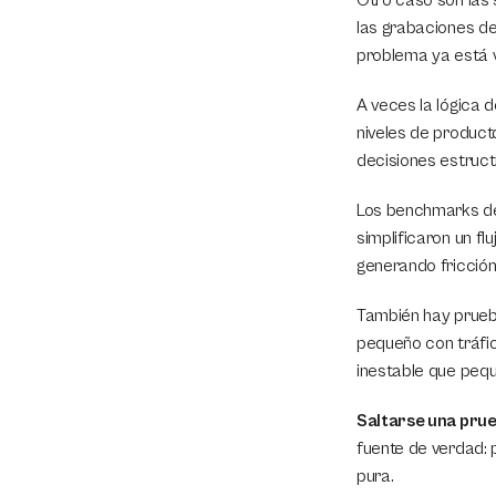
Otro caso son las s
las grabaciones de
problema ya está v
A veces la lógica d
niveles de product
decisiones estruct
Los benchmarks de 
simplificaron un f
generando fricción
También hay prueb
pequeño con tráfic
inestable que pequ
Saltarse una prueb
fuente de verdad: 
pura.