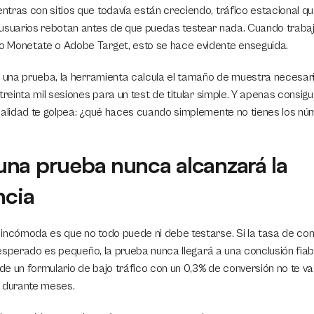
tras con sitios que todavía están creciendo, tráfico estacional que 
usuarios rebotan antes de que puedas testear nada. Cuando trabaj
 Monetate o Adobe Target, esto se hace evidente enseguida.
r una prueba, la herramienta calcula el tamaño de muestra necesari
treinta mil sesiones para un test de titular simple. Y apenas consigu
ealidad te golpea: ¿qué haces cuando simplemente no tienes los n
na prueba nunca alcanzará la 
ncia
incómoda es que no todo puede ni debe testarse. Si la tasa de con
t esperado es pequeño, la prueba nunca llegará a una conclusión fiabl
 un formulario de bajo tráfico con un 0,3% de conversión no te va a 
s durante meses.