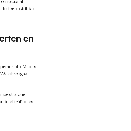
ón racional. 
lquier posibilidad 
erten en 
primer clic. Mapas 
 Walkthroughs 
 muestra qué 
do el tráfico es 