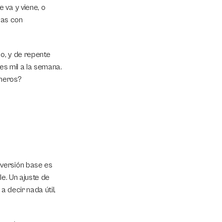
va y viene, o 
as con 
o, y de repente 
es mil a la semana. 
úmeros?
versión base es 
e. Un ajuste de 
decir nada útil, 