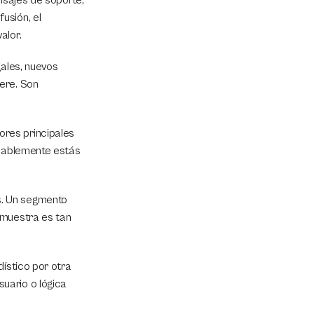
nsajes de soporte, 
sión, el 
alor.
ales, nuevos 
ere. Son 
res principales 
obablemente estás 
. Un segmento 
 muestra es tan 
ístico por otra 
ario o lógica 