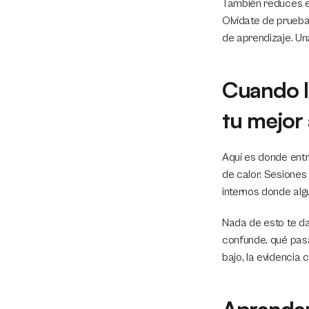
También reduces el 
Olvídate de pruebas
de aprendizaje. Un
Cuando l
tu mejor 
Aquí es donde entra
de calor. Sesiones
internos donde alg
Nada de esto te da
confunde, qué pasa
bajo, la evidencia c